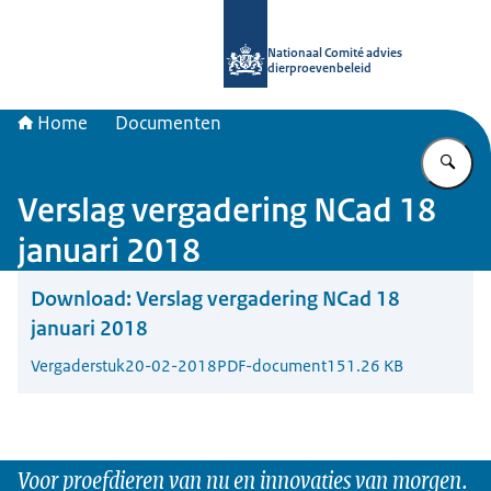
Naar de homepage van Nationaal Com
Nationaal Comité advies
dierproevenbeleid
Home
Documenten
Vu
Verslag vergadering NCad 18
januari 2018
Download:
Verslag vergadering NCad 18
januari 2018
Vergaderstuk
20-02-2018
PDF-document
151.26 KB
Voor proefdieren van nu en innovaties van morgen.