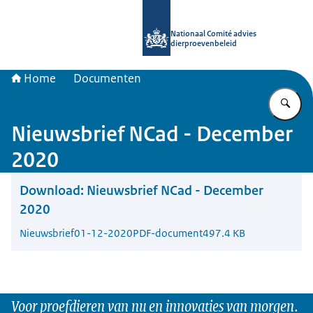
Naar de homepage van Nationaal Com
Nationaal Comité advies
dierproevenbeleid
Home
Documenten
Vu
Nieuwsbrief NCad - December
2020
Download:
Nieuwsbrief NCad - December
2020
Nieuwsbrief
01-12-2020
PDF-document
497.4 KB
Voor proefdieren van nu en innovaties van morgen.