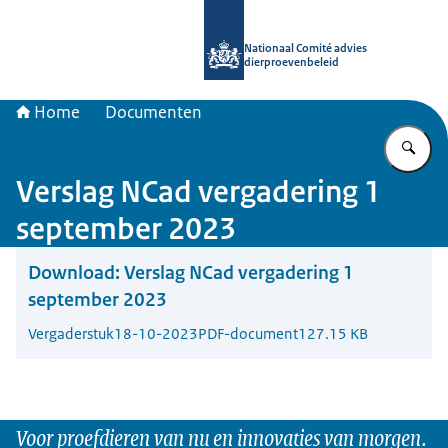
Naar de homepage van Nationaal Com
Nationaal Comité advies
dierproevenbeleid
Home
Documenten
Vu
Verslag NCad vergadering 1
september 2023
Download:
Verslag NCad vergadering 1
september 2023
Vergaderstuk
18-10-2023
PDF-document
127.15 KB
Voor proefdieren van nu en innovaties van morgen.