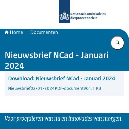
Naar de homepage van Nationaal Com
Nationaal Comité advies
dierproevenbeleid
Home
Documenten
Vu
Nieuwsbrief NCad - Januari
2024
Download:
Nieuwsbrief NCad - Januari 2024
Nieuwsbrief
02-01-2024
PDF-document
901.1 KB
Voor proefdieren van nu en innovaties van morgen.