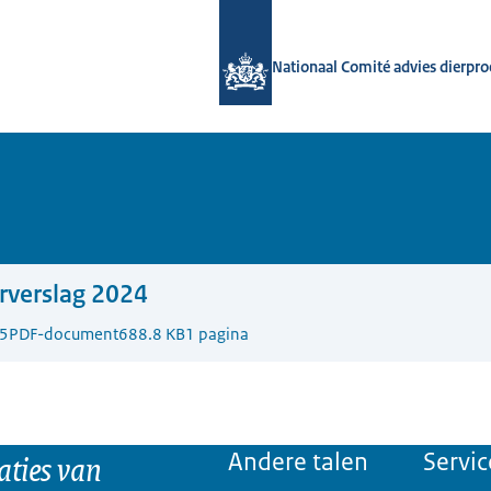
Naar de homepage van Nationaal Com
Nationaal Comité advies dierpr
rverslag 2024
5
PDF-document
688.8 KB
1 pagina
aties van
Andere talen
Servic