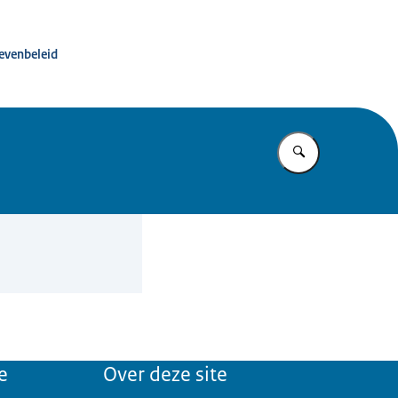
ité advies dierproevenbeleid
oevenbeleid
Vul in wat u z
e
Over deze site