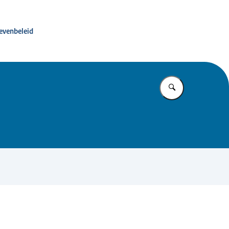
ité advies dierproevenbeleid
oevenbeleid
Vul in wat u z