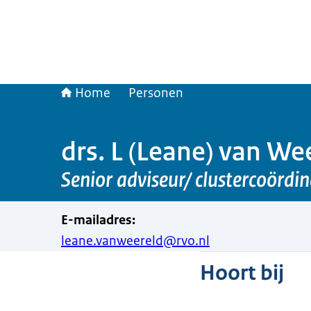
Home
Personen
drs. L (Leane) van We
Senior adviseur/ clustercoördin
E-mailadres
:
leane.vanweereld@rvo.nl
Hoort bij