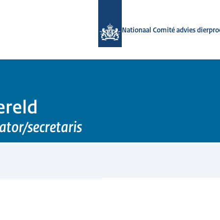
Naar de homepage van Nationaal Com
Nationaal Comité advies dierpr
ereld
ator/secretaris