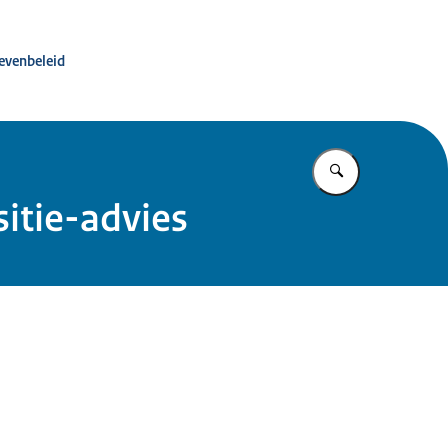
ité advies dierproevenbeleid
oevenbeleid
Vul in wat u z
itie-advies