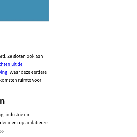
erd. Ze sloten ook aan
hten uit de
ving
. Waar deze eerdere
nkomsten ruimte voor
en
g, industrie en
nder meer op ambitieuze
ng.