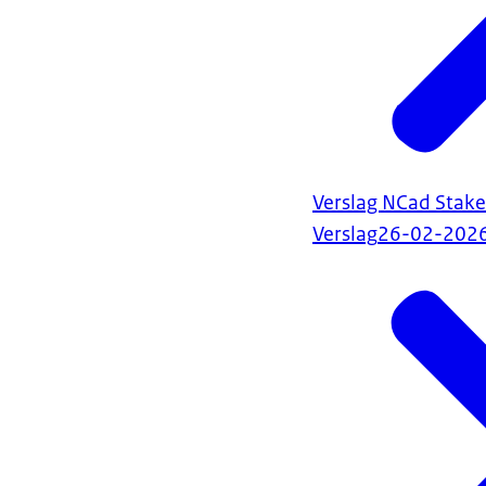
Verslag NCad Stak
Verslag
26-02-202