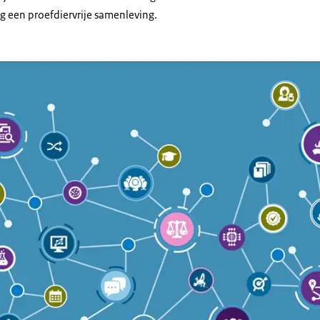
ng een proefdiervrije samenleving.