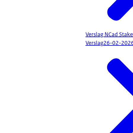
Verslag NCad Stak
Verslag
26-02-202