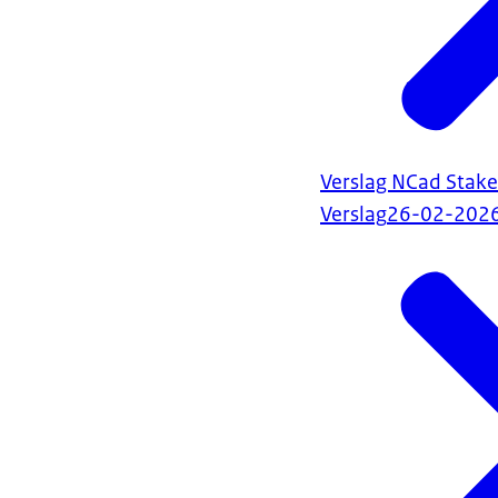
Verslag NCad Stak
Verslag
26-02-202