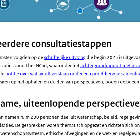
eerdere consultatiestappen
omsten volgden op de
schriftelijke uitvraag
die begin 2025 is uitgevo
licaties vanuit het NCad, waaronder het
achtergrondrapport met inzic
de
notitie over wat wordt verstaan onder een proefdiervrije samenle
waren op het ophalen en duiden van perspectieven, boden de bijee
ame, uiteenlopende perspectiev
en namen ruim 200 personen deel uit wetenschap, beleid, regelgevin
saties. De gesprekken waren thematisch opgezet en richtten zich o
 wetenschapssysteem, ethische afwegingen en de wet- en regelgevi