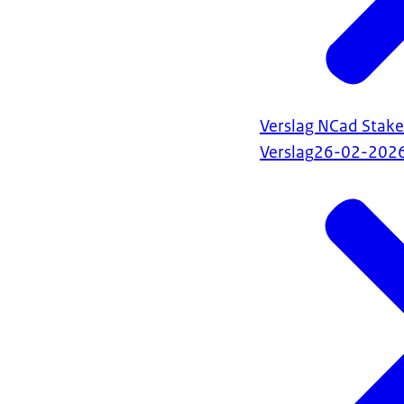
Verslag NCad Stak
Verslag
26-02-202