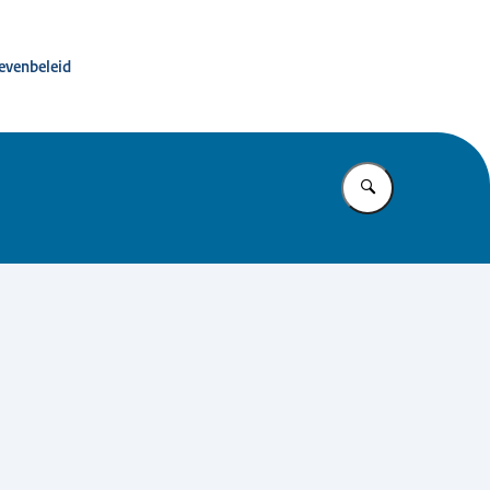
ité advies dierproevenbeleid
oevenbeleid
Vul in wat u z