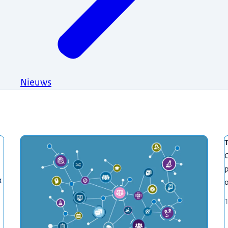
Nieuws
p
o