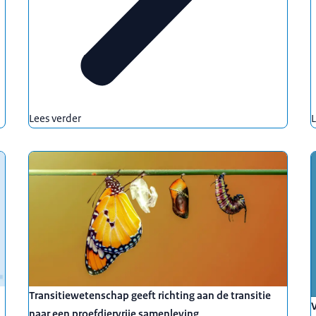
Lees verder
L
Transitiewetenschap geeft richting aan de transitie
V
naar een proefdiervrije samenleving