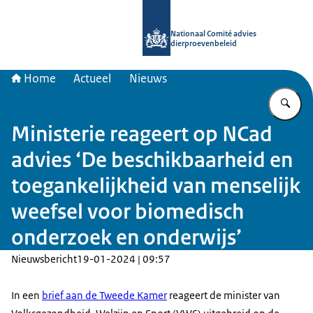
Naar de homepage van Nationaal Com
Nationaal Comité advies
dierproevenbeleid
Home
Actueel
Nieuws
Vu
Ministerie reageert op NCad
advies ‘De beschikbaarheid en
toegankelijkheid van menselijk
weefsel voor biomedisch
onderzoek en onderwijs’
Nieuwsbericht
19-01-2024 | 09:57
In een
brief aan de Tweede Kamer
reageert de minister van