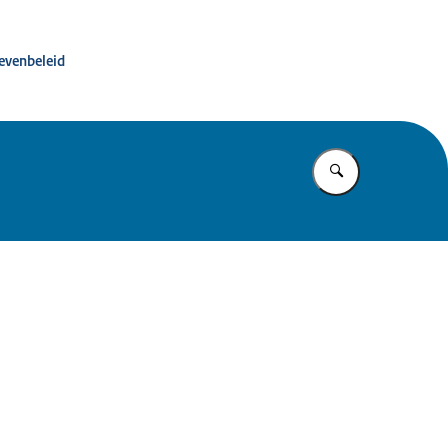
ité advies dierproevenbeleid
oevenbeleid
Vul in wat u z