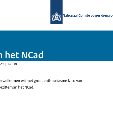
Naar de homepage van Nationaal Com
Nationaal Comité advies dierpr
n het NCad
25 | 14:04
erwelkomen wij met groot enthousiasme Nico van
rzitter van het NCad.