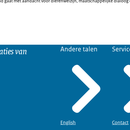
d gaat met aandacht voor dierenwelzijn, maatschappelijke dialoog e
!
aties van
Andere talen
Servic
English
Contact