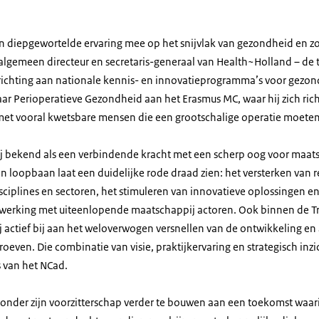
n diepgewortelde ervaring mee op het snijvlak van gezondheid en z
 algemeen directeur en secretaris-generaal van Health~Holland – de 
 richting aan nationale kennis- en innovatieprogramma’s voor gezon
aar Perioperatieve Gezondheid aan het Erasmus MC, waar hij zich ric
met vooral kwetsbare mensen die een grootschalige operatie moet
 hij bekend als een verbindende kracht met een scherp oog voor maat
 loopbaan laat een duidelijke rode draad zien: het versterken van r
ciplines en sectoren, het stimuleren van innovatieve oplossingen 
werking met uiteenlopende maatschappij actoren. Ook binnen de Tra
ij actief bij aan het weloverwogen versnellen van de ontwikkeling en
oeven. Die combinatie van visie, praktijkervaring en strategisch inzic
 van het NCad.
m onder zijn voorzitterschap verder te bouwen aan een toekomst waa