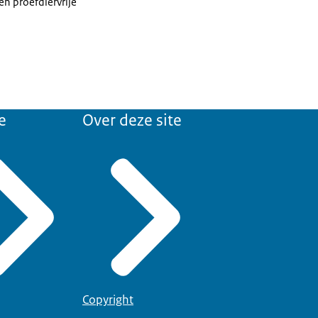
n proefdiervrije
e
Over deze site
Copyright