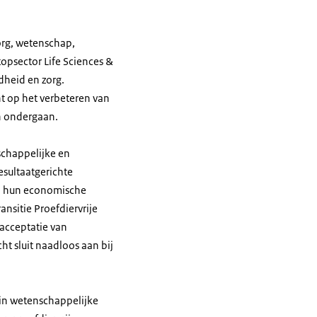
org, wetenschap,
topsector Life Sciences &
dheid en zorg.
ht op het verbeteren van
en ondergaan.
schappelijke en
esultaatgerichte
en hun economische
nsitie Proefdiervrije
 acceptatie van
ht sluit naadloos aan bij
rin wetenschappelijke