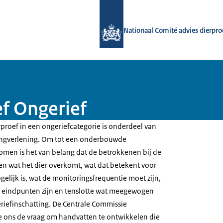
Naar de homepage van Nationaal Com
Nationaal Comité advies dierpr
ef Ongerief
rproef in een ongeriefcategorie is onderdeel van
ingverlening. Om tot een onderbouwde
komen is het van belang dat de betrokkenen bij de
gen wat het dier overkomt, wat dat betekent voor
ogelijk is, wat de monitoringsfrequentie moet zijn,
 eindpunten zijn en tenslotte wat meegewogen
iefinschatting. De Centrale Commissie
e ons de vraag om handvatten te ontwikkelen die