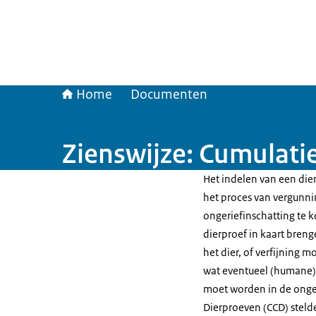
Home
Documenten
Zienswijze: Cumulati
Het indelen van een die
het proces van vergunn
ongeriefinschatting te 
dierproef in kaart bren
het dier, of verfijning m
wat eventueel (humane)
moet worden in de onger
Dierproeven (CCD) steld