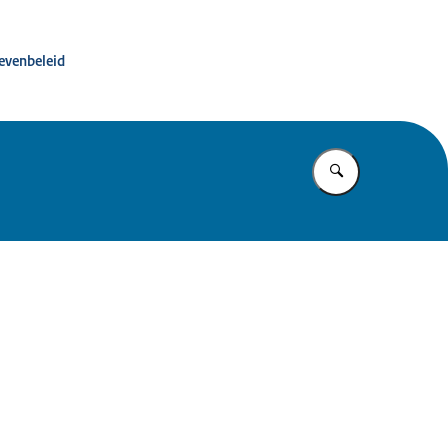
ité advies dierproevenbeleid
oevenbeleid
Vul in wat u z