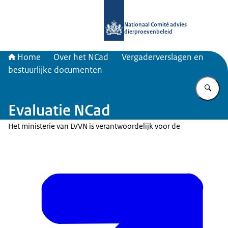
Naar de homepage van Nationaal Com
Nationaal Comité advies
dierproevenbeleid
Home
Over het NCad
Vergaderverslagen en
bestuurlijke documenten
Vu
Evaluatie NCad
Het ministerie van LVVN is verantwoordelijk voor de