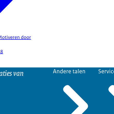
 Motiveren door
18
aties van
Andere talen
Servic