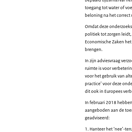
toegang tot water of vo
beloning na het correct
Omdat deze onderzoeksm
politiek tot zorgen leidt
Economische Zaken het N
brengen.
In zijn adviesvraag verzo
ruimte is voor verbeteri
voor het gebruik van al
practice’ voor deze ond
dit ook in Europees ver
In februari 2018 hebben 
aangeboden aan de toenm
geadviseerd:
Hanteer het ‘nee’-tenz