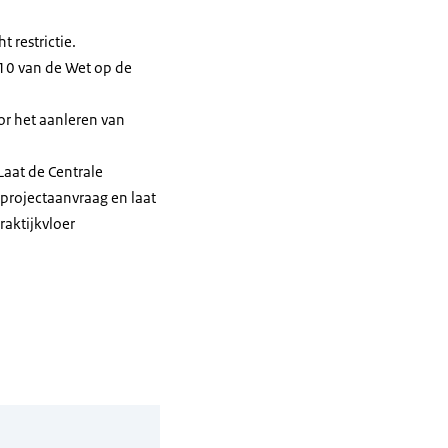
 restrictie.
l 10 van de Wet op de
or het aanleren van
aat de Centrale
projectaanvraag en laat
raktijkvloer