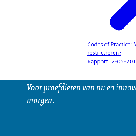
Codes of Practice:
restrictreren?
Rapport
12-05-20
Voor proefdieren van nu en innov
morgen.