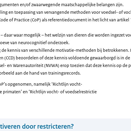
gumenten en/of zwaarwegende maatschappelijke belangen zijn.
ing en toepassing van vervangende methoden voor voedsel- of vocht
ode of Practice (CoP) als referentiedocument in het licht van artike
– daar waar mogelijk – het welzijn van dieren die worden ingezet vo
oeve van neurocognitief onderzoek.
 de kennis van verschillende motivatie-methoden bij betrokkenen. L
n (CCD) beoordelen of deze kennis voldoende gewaarborgd is in de 
l- en Warenautoriteit (NVWA) erop toezien dat deze kennis op de p
orbeeld aan de hand van trainingsrecords.
CoP’s opgenomen, namelijk ‘Richtlijn vocht-
e primaten’ en ‘Richtlijn vocht- of voedselrestrictie
iveren door restricteren?