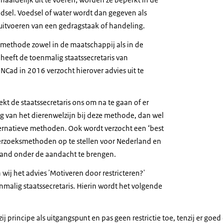
edsel. Voedsel of water wordt dan gegeven als
 uitvoeren van een gedragstaak of handeling.
ethode zowel in de maatschappij als in de
, heeft de toenmalig staatssecretaris van
Cad in 2016 verzocht hierover advies uit te
ekt de staatssecretaris ons om na te gaan of er
ng van het dierenwelzijn bij deze methode, dan wel
ternatieve methoden. Ook wordt verzocht een ‘best
erzoeksmethoden op te stellen voor Nederland en
band onder de aandacht te brengen.
wij het advies 'Motiveren door restricteren?'
alig staatssecretaris. Hierin wordt het volgende
ij principe als uitgangspunt en pas geen restrictie toe, tenzij er g