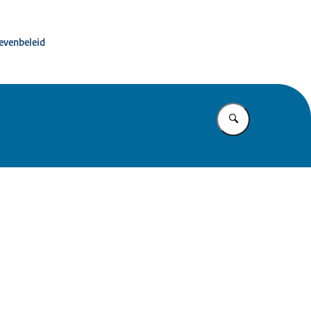
ité advies dierproevenbeleid
oevenbeleid
Vul in wat u z