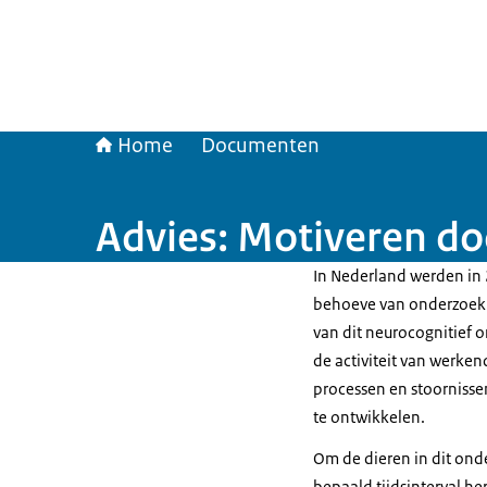
Home
Documenten
Advies: Motiveren doo
In Nederland werden in
behoeve van onderzoek n
van dit neurocognitief o
de activiteit van werke
processen en stoorniss
te ontwikkelen.
Om de dieren in dit on
bepaald tijdsinterval he