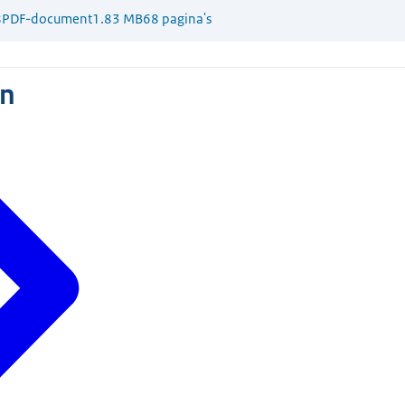
8
PDF-document
1.83 MB
68 pagina's
n