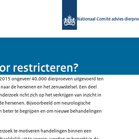
Naar de homepage van Nationaal Com
Nationaal Comité advies dierpr
r restricteren?
 2015 ongeveer 40.000 dierproeven uitgevoerd ten
aar de hersenen en het zenuwstelsel. Een deel
nderzoek richt zich op het verkrijgen van inzicht in
nde hersenen. Bijvoorbeeld om neurologische
en beter te begrijpen en om nieuwe behandelingen
derzoek te motiveren handelingen binnen een
rhaaldelijk uit te voeren, worden ze beperkt in de