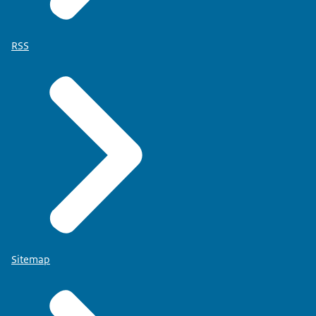
RSS
Sitemap
Memorie van toelichting Wijziging van de Wet op de
dierproeven in verband met implementatie van