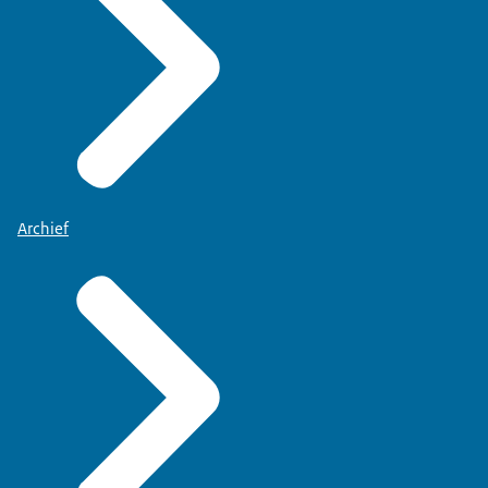
wetenschappelijke of onderwijskundige doelen te
gebruiken.
Totdat de dieren gedood of geadopteerd zijn. Of als
ze weer in hun leefomgeving of een geschikt
dierhouderijsysteem zijn geplaatst.
Op levende, niet-menselijke, gewervelde dieren
maar ook op levende koppotigen (octopussen en
inktvissen).
Archief
Op foetale vormen van zoogdieren vanaf het laatste
derde deel van hun ontwikkeling en op zelfstandig
voedende larven.
Zie ook